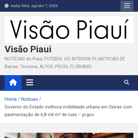
Skip
sexta-feira, agosto 7, 2026
to
content
Visão Piaui
NOTÍCIAS do Piauí, FUTEBOL DO INTERIOR PI, NOTICIAS DE
Barras, Terseina, ALTOS, PICOS, FLORIANO
Home
Noticias
Governo do Estado melhora mobilidade urbana em Oeiras com
pavimentação de 6,8 mil m² de ruas – pi.gov