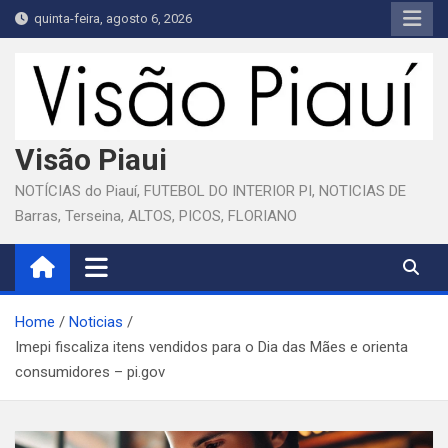
Skip
quinta-feira, agosto 6, 2026
to
content
Visão Piaui
NOTÍCIAS do Piauí, FUTEBOL DO INTERIOR PI, NOTICIAS DE
Barras, Terseina, ALTOS, PICOS, FLORIANO
Home
Noticias
Imepi fiscaliza itens vendidos para o Dia das Mães e orienta
consumidores – pi.gov