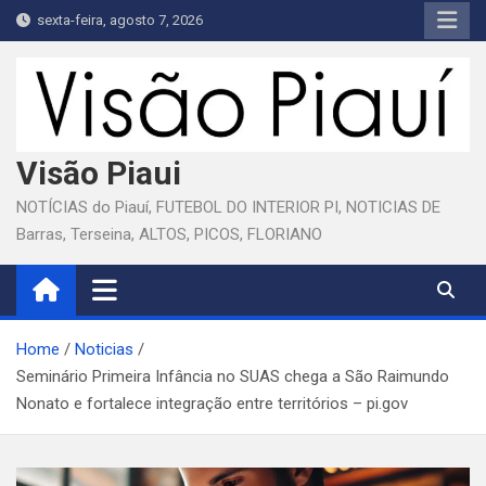
Skip
sexta-feira, agosto 7, 2026
to
content
Visão Piaui
NOTÍCIAS do Piauí, FUTEBOL DO INTERIOR PI, NOTICIAS DE
Barras, Terseina, ALTOS, PICOS, FLORIANO
Home
Noticias
Seminário Primeira Infância no SUAS chega a São Raimundo
Nonato e fortalece integração entre territórios – pi.gov