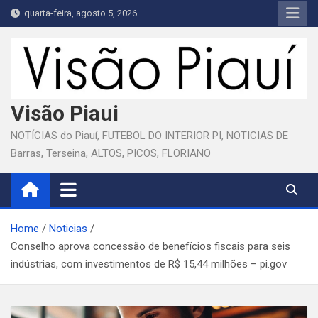
Skip
quarta-feira, agosto 5, 2026
to
content
Visão Piaui
NOTÍCIAS do Piauí, FUTEBOL DO INTERIOR PI, NOTICIAS DE
Barras, Terseina, ALTOS, PICOS, FLORIANO
Home
Noticias
Conselho aprova concessão de benefícios fiscais para seis
indústrias, com investimentos de R$ 15,44 milhões – pi.gov