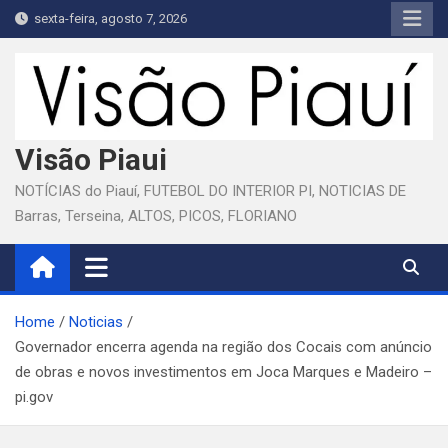
Skip
sexta-feira, agosto 7, 2026
to
content
Visão Piaui
NOTÍCIAS do Piauí, FUTEBOL DO INTERIOR PI, NOTICIAS DE
Barras, Terseina, ALTOS, PICOS, FLORIANO
Home
Noticias
Governador encerra agenda na região dos Cocais com anúncio
de obras e novos investimentos em Joca Marques e Madeiro –
pi.gov