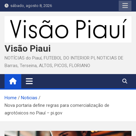
Skip
sábado, agosto 8, 2026
to
content
Visão Piaui
NOTÍCIAS do Piauí, FUTEBOL DO INTERIOR PI, NOTICIAS DE
Barras, Terseina, ALTOS, PICOS, FLORIANO
Home
Noticias
Nova portaria define regras para comercialização de
agrotóxicos no Piauí – pi.gov