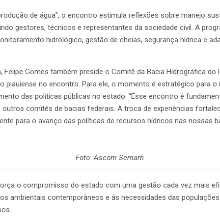
rodução de água”, o encontro estimula reflexões sobre manejo sust
indo gestores, técnicos e representantes da sociedade civil. A progr
onitoramento hidrológico, gestão de cheias, segurança hídrica e 
, Felipe Gomes também preside o Comitê da Bacia Hidrográfica do R
ção piauiense no encontro. Para ele, o momento é estratégico para o
mento das políticas públicas no estado. “Esse encontro é fundament
outros comitês de bacias federais. A troca de experiências fortale
mente para o avanço das políticas de recursos hídricos nas nossas b
Foto: Ascom Semarh
reforça o compromisso do estado com uma gestão cada vez mais efic
fios ambientais contemporâneos e às necessidades das populaçõe
sos.