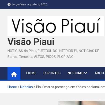
Skip
terça-feira, agosto 4, 2026
to
content
Visão Piaui
NOTÍCIAS do Piauí, FUTEBOL DO INTERIOR PI, NOTICIAS DE
Barras, Terseina, ALTOS, PICOS, FLORIANO
HOME
ESPORTES
NOTICIAS
ABOU
Home
Noticias
Piauí marca presença em fórum nacional em 