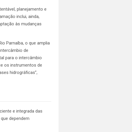
entável, planejamento e
amação inclui, ainda,
adaptação às mudanças
io Parnaíba, o que amplia
 intercâmbio de
al para o intercâmbio
ce os instrumentos de
ases hidrográficas”,
iente e integrada das
s que dependem