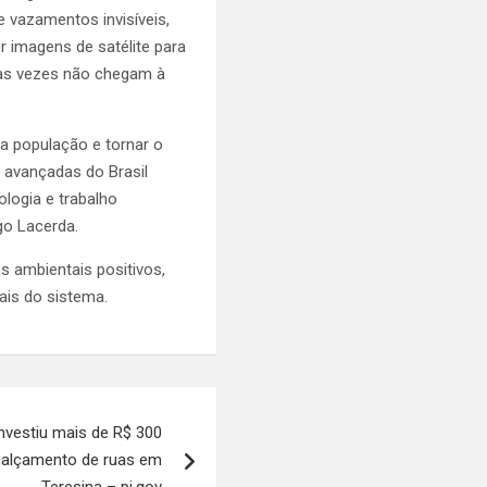
e vazamentos invisíveis,
 imagens de satélite para
tas vezes não chegam à
 a população e tornar o
 avançadas do Brasil
logia e trabalho
go Lacerda.
s ambientais positivos,
ais do sistema.
nvestiu mais de R$ 300
calçamento de ruas em
Teresina – pi.gov