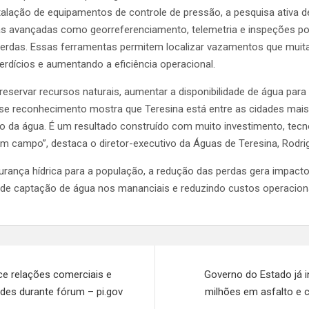
stalação de equipamentos de controle de pressão, a pesquisa ativa d
as avançadas como georreferenciamento, telemetria e inspeções por
 perdas. Essas ferramentas permitem localizar vazamentos que mui
erdícios e aumentando a eficiência operacional.
preservar recursos naturais, aumentar a disponibilidade de água para
sse reconhecimento mostra que Teresina está entre as cidades mais
 da água. É um resultado construído com muito investimento, tecno
m campo”, destaca o diretor-executivo da Águas de Teresina, Rodri
urança hídrica para a população, a redução das perdas gera impacto
 de captação de água nos mananciais e reduzindo custos operacion
ece relações comerciais e
Governo do Estado já i
ades durante fórum – pi.gov
milhões em asfalto e 