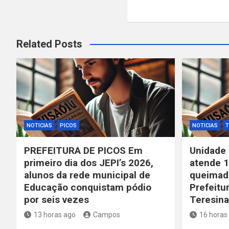
Post
Related Posts
NOTICIAS
PICOS
NOTICIAS
T
PREFEITURA DE PICOS Em
Unidade
primeiro dia dos JEPI’s 2026,
atende 1
alunos da rede municipal de
queimadu
Educação conquistam pódio
Prefeitu
por seis vezes
Teresina
13 horas ago
Campos
16 horas