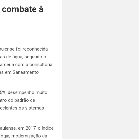
o combate à
auiense foi reconhecida
das de água, segundo o
parceria com a consultoria
ções em Saneamento
9,55%, desempenho muito
ntro do padrão de
excelentes os sistemas
uiense, em 2017, o índice
ologia, modernização da