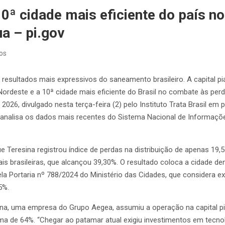
10ª cidade mais eficiente do país n
a – pi.gov
os
resultados mais expressivos do saneamento brasileiro. A capital pi
rdeste e a 10ª cidade mais eficiente do Brasil no combate às per
026, divulgado nesta terça-feira (2) pelo Instituto Trata Brasil em 
 analisa os dados mais recentes do Sistema Nacional de Informa
 Teresina registrou índice de perdas na distribuição de apenas 1
ais brasileiras, que alcançou 39,30%. O resultado coloca a cidade de
ela Portaria nº 788/2024 do Ministério das Cidades, que considera 
5%.
na, uma empresa do Grupo Aegea, assumiu a operação na capital pia
ma de 64%. “Chegar ao patamar atual exigiu investimentos em tecn