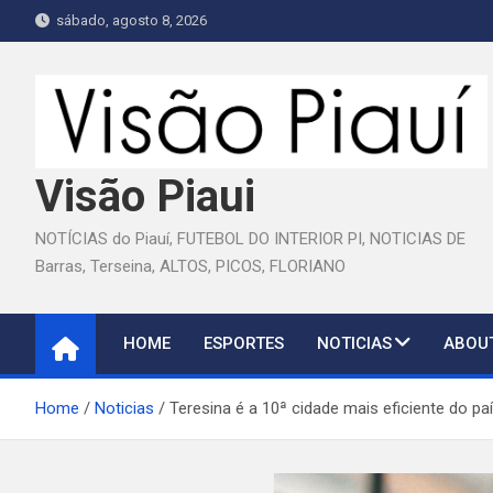
Skip
sábado, agosto 8, 2026
to
content
Visão Piaui
NOTÍCIAS do Piauí, FUTEBOL DO INTERIOR PI, NOTICIAS DE
Barras, Terseina, ALTOS, PICOS, FLORIANO
HOME
ESPORTES
NOTICIAS
ABOU
Home
Noticias
Teresina é a 10ª cidade mais eficiente do p