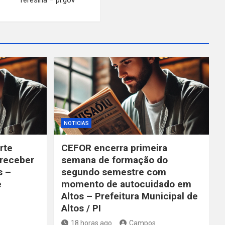
NOTICIAS
rte
CEFOR encerra primeira
 receber
semana de formação do
s –
segundo semestre com
e
momento de autocuidado em
Altos – Prefeitura Municipal de
Altos / PI
18 horas ago
Campos