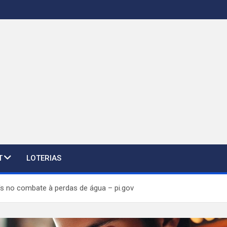
T
LOTERIAS
aís no combate à perdas de água – pi.gov