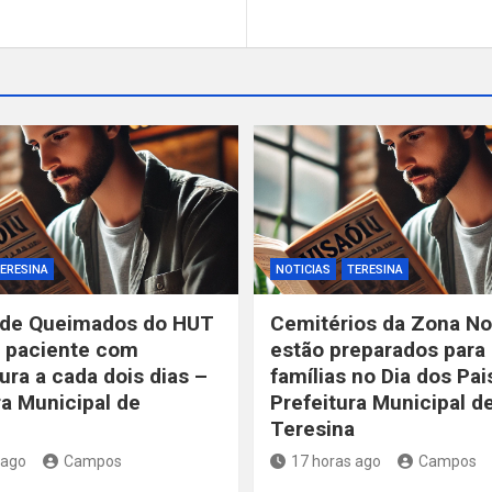
ERESINA
NOTICIAS
TERESINA
 de Queimados do HUT
Cemitérios da Zona No
 paciente com
estão preparados para
ra a cada dois dias –
famílias no Dia dos Pai
ra Municipal de
Prefeitura Municipal d
Teresina
 ago
Campos
17 horas ago
Campos