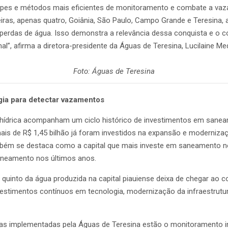
quipes e métodos mais eficientes de monitoramento e combate a va
ileiras, apenas quatro, Goiânia, São Paulo, Campo Grande e Teresina
e perdas de água. Isso demonstra a relevância dessa conquista e o
al”, afirma a diretora-presidente da Águas de Teresina, Lucilaine Me
Foto: Águas de Teresina
gia para detectar vazamentos
 hídrica acompanham um ciclo histórico de investimentos em sanea
ais de R$ 1,45 bilhão já foram investidos na expansão e moderniz
mbém se destaca como a capital que mais investe em saneamento n
aneamento nos últimos anos.
uinto da água produzida na capital piauiense deixa de chegar ao c
vestimentos contínuos em tecnologia, modernização da infraestrut
ativas implementadas pela Águas de Teresina estão o monitoramento i